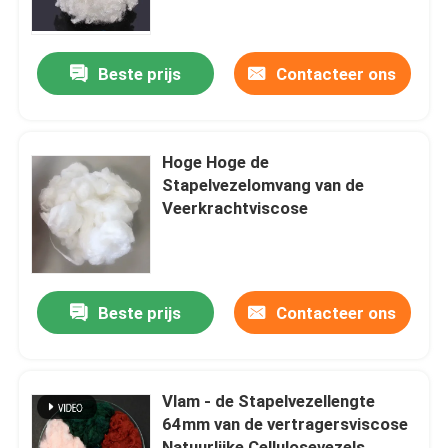
Fabrieksreis
Beste prijs
Contacteer ons
Kwaliteitscontrole
Hoge Hoge de
Contacteer ons
Stapelvezelomvang van de
Veerkrachtviscose
Vraag een offerte aan
Viscosestapelvezel
Beste prijs
Contacteer ons
Stapelvezel van gerecycled polyester
Vlam - de Stapelvezellengte
64mm van de vertragersviscose
Stapelvezel van polypropyleen
Natuurlijke Cellulosevezels