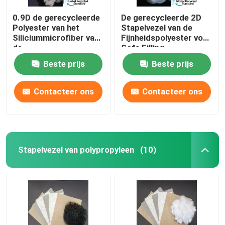
0.9D de gerecycleerde
De gerecycleerde 2D
Polyester van het
Stapelvezel van de
Siliciummicrofiber van
Fijnheidspolyester voor
de
Sofa Filling
Polyesterstapelvezel
Beste prijs
Beste prijs
Contacteer ons
Contacteer ons
Stapelvezel van polypropyleen
(10)