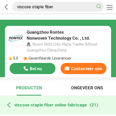
Guangzhou Rontex
Nonwoven Technology Co. , Ltd.
Room 5602 Citic Plaza Tianhe N.Road
Guangzhou China,China
5.0
Geverifieerde Leverancier
Bel nu
Contacteer ons
PRODUCTEN
ONGEVEER ONS
viscose staple fiber online fabricage
(21)