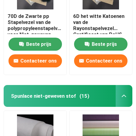
70D de Zwarte pp
6D het witte Katoenen
Stapelvezel van de
van de
polypropyleenstapelvezel
Rayonstapelvezel
voor Niet-geweven
Certificaat van RoHS
voor Tapijt
Beste prijs
Beste prijs
Contacteer ons
Contacteer ons
Spunlace niet-geweven stof
(15)