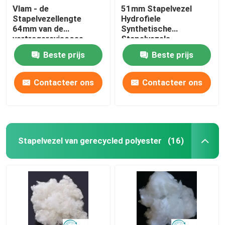
Vlam - de
51mm Stapelvezel
Stapelvezellengte
Hydrofiele
64mm van de
Synthetische
vertragersviscose
Stapelvezels
Natuurlijke
Beste prijs
Beste prijs
Cellulosevezels
Contacteer ons
Contacteer ons
Stapelvezel van gerecycled polyester
(16)