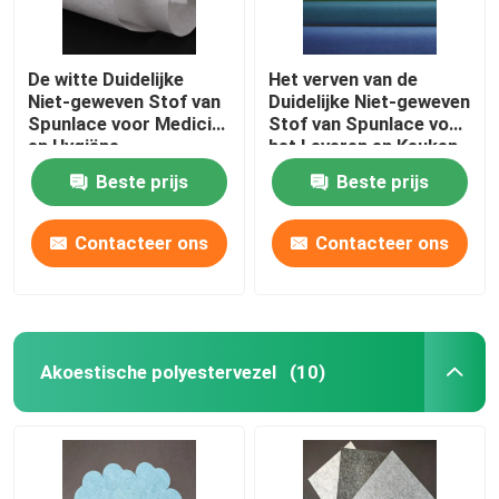
De witte Duidelijke
Het verven van de
Niet-geweven Stof van
Duidelijke Niet-geweven
Spunlace voor Medicial
Stof van Spunlace voor
en Hygiëne
het Leveren en Keuken
het Schoonmaken
Beste prijs
Beste prijs
Contacteer ons
Contacteer ons
Akoestische polyestervezel
(10)