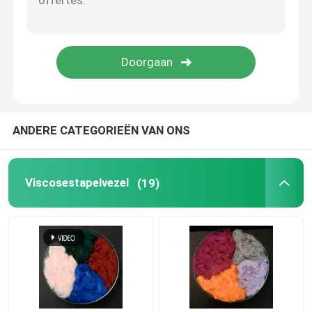
Polymelkzuurvezel
Laagsmeltende vezels
niet geweven polypropyleenstof
ANDERE CATEGORIEËN VAN ONS
Polypropyleen homopolymeerhars
Viscosestapelvezel
(19)
Microvezel schoonmaakdoekje
Niet-geweven Schoonmakende Doek
Polymeerhoofdkussen