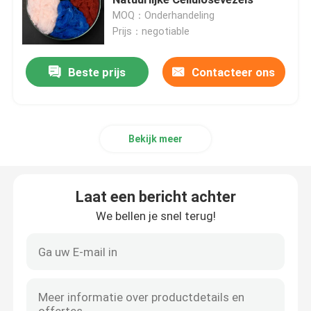
MOQ：Onderhandeling
Prijs：negotiable
Spunlace niet-geweven stof
Beste prijs
Contacteer ons
Akoestische polyestervezel
Gekleurde polyestervezel
Bekijk meer
Vlam - de Vezel van de vertragerspolyester
Laat een bericht achter
Holle Vervoegde Siliconized-Polyestervezel
We bellen je snel terug!
Holle Vervoegde Polyesterstapelvezel
Maagdelijke Polyesterstapelvezel