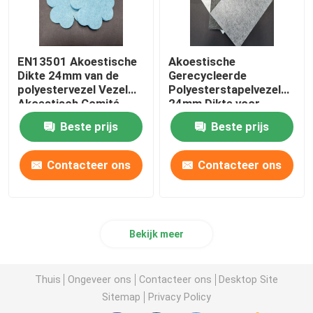
EN13501 Akoestische
Akoestische
Dikte 24mm van de
Gerecycleerde
polyestervezel Vezel
Polyesterstapelvezel
Akoestisch Comité
24mm Dikte voor
Bureau
Beste prijs
Beste prijs
Contacteer ons
Contacteer ons
Bekijk meer
Thuis
Ongeveer ons
Contacteer ons
Desktop Site
Sitemap
Privacy Policy