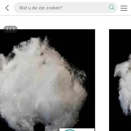
1
/
1