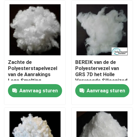
Zachte de
BEREIK van de de
Polyesterstapelvezel
Polyestervezel van
van de Aanrakings
GRS 7D het Holle
Lage Smelting
Vervoegde Siliconized
Milieuvriendelijk voor
Aanvraag sturen
Aanvraag sturen
Stuk speelgoed
Thuis
Producten
Over ons