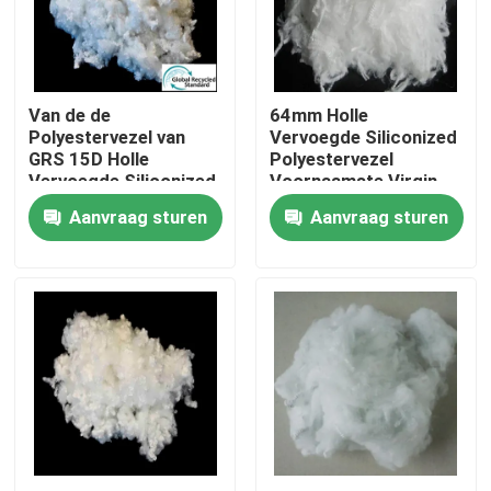
Fabrieksreis
Van de de
64mm Holle
Kwaliteitscontrole
Polyestervezel van
Vervoegde Siliconized
GRS 15D Holle
Polyestervezel
Vervoegde Siliconized
Voornaamste Virgin
Contacteer ons
Lengte 25mm
Aanvraag sturen
Aanvraag sturen
Vraag een offerte aan
Viscosestapelvezel
Stapelvezel van gerecycled polyester
Stapelvezel van polypropyleen