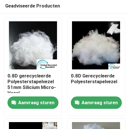
Geadviseerde Producten
0.8D gerecycleerde
0.8D Gerecycleerde
Polyesterstapelvezel
Polyesterstapelvezel
51mm Silicium Micro-
Thuis
Vezel
Aanvraag sturen
Aanvraag sturen
Producten
Over ons