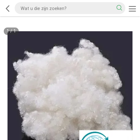
1
/
1