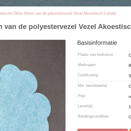
tische Dikte 24mm van de polyestervezel Vezel Akoestisch Comité
 van de polyestervezel Vezel Akoestis
Basisinformatie
Plaats van herkomst:
C
Merknaam:
R
Certificering:
Min. bestelaantal:
O
Prijs:
n
Levertijd:
1
Betalingscondities:
O