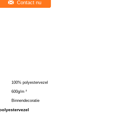
Contact nu
100% polyestervezel
600g/m ²
Binnendecoratie
polyestervezel