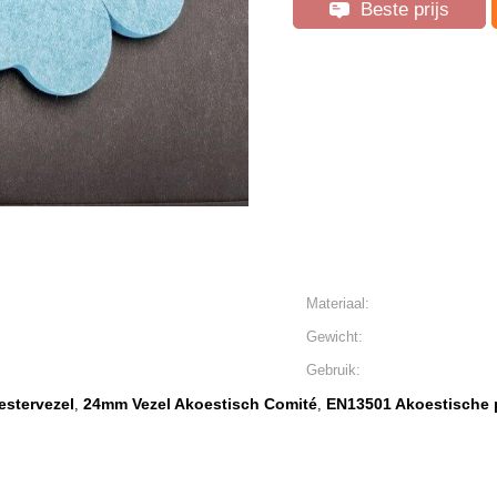
Beste prijs
Materiaal:
Gewicht:
Gebruik:
stervezel
24mm Vezel Akoestisch Comité
EN13501 Akoestische 
,
,