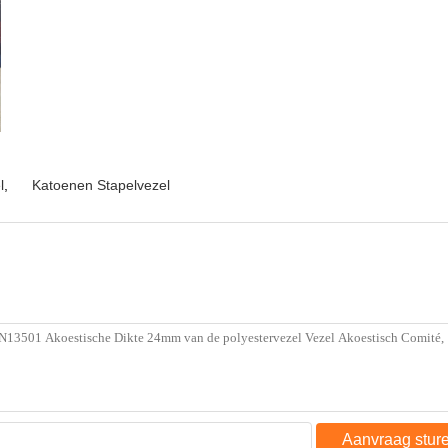
l
,
Katoenen Stapelvezel
Aanvraag stur