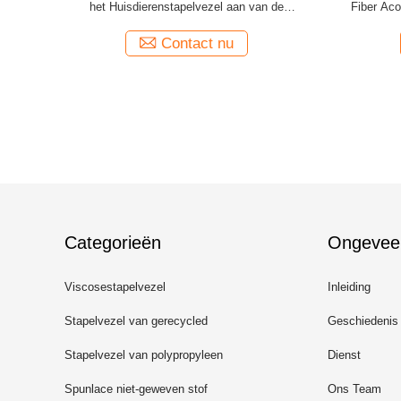
heater
het Huisdierenstapelvezel aan van de
Fiber Aco
Polyestervezel
Contact nu
Categorieën
Ongevee
Viscosestapelvezel
Inleiding
Stapelvezel van gerecycled
Geschiedenis
polyester
Stapelvezel van polypropyleen
Dienst
Spunlace niet-geweven stof
Ons Team