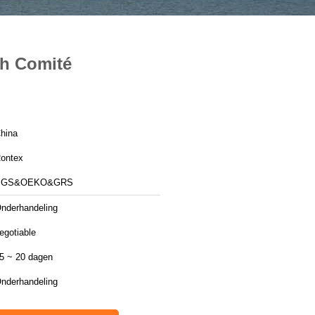
ch Comité
hina
ontex
SGS&OEKO&GRS
nderhandeling
egotiable
5 ~ 20 dagen
nderhandeling