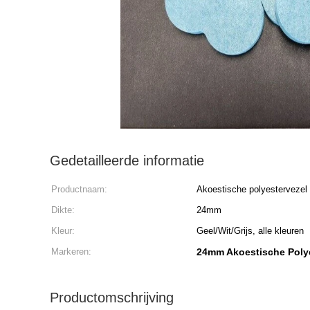
Gedetailleerde informatie
Productnaam:
Akoestische polyestervezel
Dikte:
24mm
Kleur:
Geel/Wit/Grijs, alle kleuren
Markeren:
24mm Akoestische Polye
Productomschrijving