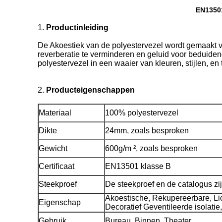
EN13501
1.
Product
inleiding
De Akoestiek van de polyestervezel wordt gemaakt
reverberatie te verminderen en geluid voor beduiden
polyestervezel in een waaier van kleuren, stijlen, e
2.
Producteigenschappen
Materiaal
100% polyestervezel
Dikte
24mm, zoals besproken
Gewicht
600g/m ², zoals besproken
Certificaat
EN13501 klasse B
Steekproef
De steekproef en de catalogus zi
Akoestische, Rekupereerbare, Li
Eigenschap
Decoratief Geventileerde isolatie,
Gebruik
Bureau, Binnen, Theater