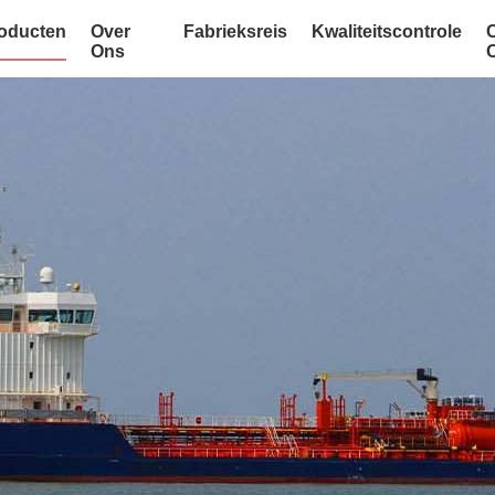
oducten
Over
Fabrieksreis
Kwaliteitscontrole
Ons