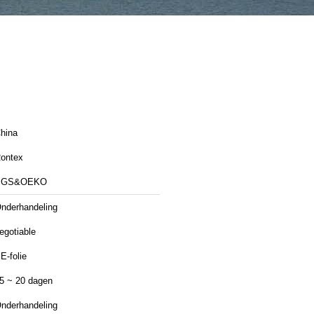
hina
ontex
SGS&OEKO
nderhandeling
egotiable
E-folie
5 ~ 20 dagen
nderhandeling