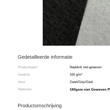
Gedetailleerde informatie
Productnaam:
Naaldvilt niet-geweven
Gewicht:
160 g/m²
kleur:
Zwart/Grijs/Geel
Markeren:
160gsm niet Geweven P
Productomschrijving