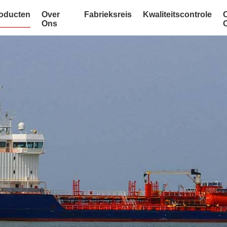
oducten
Over
Fabrieksreis
Kwaliteitscontrole
Ons