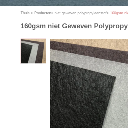
Thuis
>
Producten
>
niet geweven polypropyleenstof
>
160gsm nie
160gsm niet Geweven Polypropyle