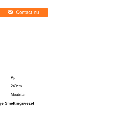
Contact nu
Pp
240cm
Meubilair
ge Smeltingsvezel