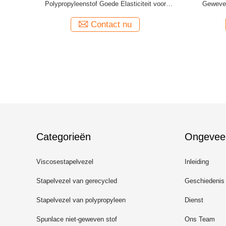
t voor de
Polypropyleenstof Goede Elasticiteit voor
Geweven
Bank
Contact nu
Categorieën
Ongevee
Viscosestapelvezel
Inleiding
Stapelvezel van gerecycled
Geschiedenis
polyester
Stapelvezel van polypropyleen
Dienst
Spunlace niet-geweven stof
Ons Team