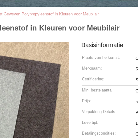
t Geweven Polypropyleenstof in Kleuren voor Meubilair
enstof in Kleuren voor Meubilair
Basisinformatie
Plaats van herkomst:
C
Merknaam:
R
Certificering:
Min. bestelaantal:
O
Prijs:
n
Verpakking Details:
P
Levertijd:
1
Betalingscondities:
O