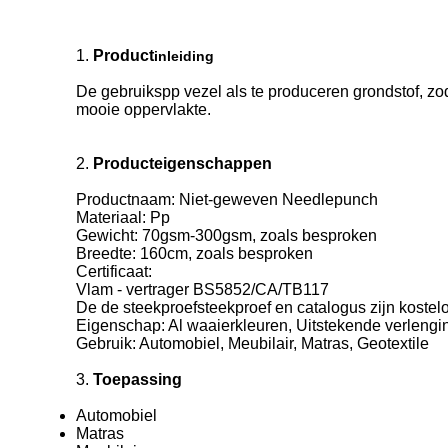
1.
Product
inleiding
De gebruikspp vezel als te produceren grondstof, zod
mooie oppervlakte.
2.
Producteigenschappen
Productnaam: Niet-geweven Needlepunch
Materiaal: Pp
Gewicht: 70gsm-300gsm, zoals besproken
Breedte: 160cm, zoals besproken
Certificaat:
Vlam - vertrager BS5852/CA/TB117
De de steekproefsteekproef en catalogus zijn kostel
Eigenschap: Al waaierkleuren, Uitstekende verlengin
Gebruik: Automobiel, Meubilair, Matras, Geotextile
3.
Toepassing
Automobiel
Matras