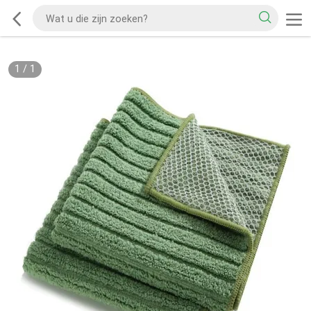
1
/
1