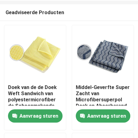
Geadviseerde Producten
Doek van de de Doek
Middel-Geverfte Super
Weft Sandwich van
Zacht van
Thuis
polyestermicrofiber
Microfibersuperpol
de Schoonmakende
Doek en Absorberend
voor Keuken
Aanvraag sturen
Aanvraag sturen
Producten
Over ons