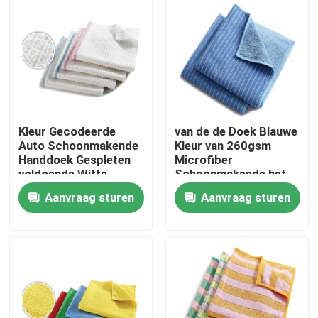
Fabrieksreis
Kwaliteitscontrole
Contacteer ons
Kleur Gecodeerde
van de de Doek Blauwe
Auto Schoonmakende
Kleur van 260gsm
Handdoek Gespleten
Microfiber
voldoende Witte
Schoonmakende het
Vraag een offerte aan
Microfiber-
Schrobben van
Aanvraag sturen
Aanvraag sturen
Handdoeken
Microfiber Doek
Viscosestapelvezel
Stapelvezel van gerecycled polyester
Stapelvezel van polypropyleen