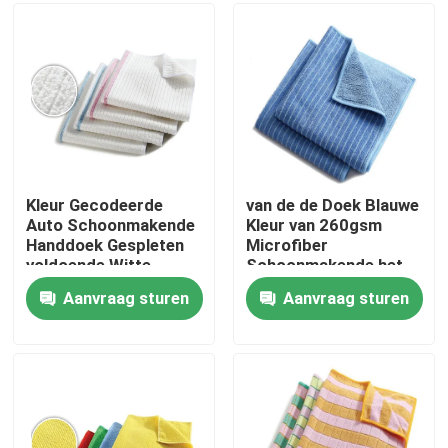
Fabrieksreis
Kwaliteitscontrole
Contacteer ons
Kleur Gecodeerde
van de de Doek Blauwe
Auto Schoonmakende
Kleur van 260gsm
Handdoek Gespleten
Microfiber
Vraag een offerte aan
voldoende Witte
Schoonmakende het
Microfiber-
Schrobben van
Aanvraag sturen
Aanvraag sturen
Handdoeken
Microfiber Doek
Viscosestapelvezel
Stapelvezel van gerecycled polyester
Stapelvezel van polypropyleen