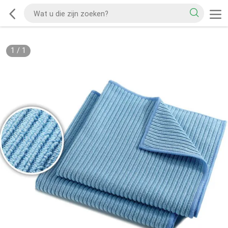
1
/
1