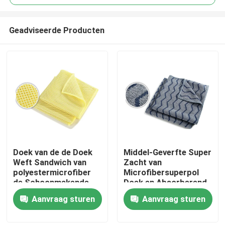
Geadviseerde Producten
Doek van de de Doek
Middel-Geverfte Super
Thuis
Weft Sandwich van
Zacht van
polyestermicrofiber
Microfibersuperpol
de Schoonmakende
Doek en Absorberend
Producten
voor Keuken
Aanvraag sturen
Aanvraag sturen
Over ons