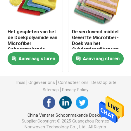
Spunlace niet-geweven stof
Het gespleten van het
De verdovend middel
Akoestische polyestervezel
de Doekpolyamide van
Geverfte Microfiber-
Microfiber
Doek van het
Schoonmakende
Suèdemicrofiber van
Gekleurde polyestervezel
Zachte Pluksel - vrije
de Stofdoekdoek voor
Aanvraag sturen
Aanvraag sturen
Doek
het Natte
Schoonmaken
Vlam - de Vezel van de vertragerspolyester
Thuis
Ongeveer ons
Contacteer ons
Desktop Site
Holle Vervoegde Siliconized-Polyestervezel
Sitemap
Privacy Policy
Holle Vervoegde Polyesterstapelvezel
China Venster Schoonmakende Doeken
Supplier.Copyright © 2025 Guangzhou Rontex
Maagdelijke Polyesterstapelvezel
Nonwoven Technology Co. , Ltd.. All Rights