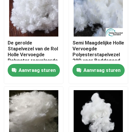
Fabrieksreis
Kwaliteitscontrole
De gerolde
Semi Maagdelijke Holle
Stapelvezel van de Rol
Vervoegde
Contacteer ons
Holle Vervoegde
Polyesterstapelvezel
Polyester recycleerde
20D voor Beddegoed
51mm
Aanvraag sturen
Aanvraag sturen
Vraag een offerte aan
Viscosestapelvezel
Stapelvezel van gerecycled polyester
Stapelvezel van polypropyleen