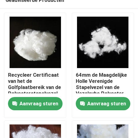
Recycleer Certificaat
64mm de Maagdelijke
van het de
Holle Verenigde
Golfplaatbereik van de
Stapelvezel van de
Polyesterstapelvezel
Vezelsvhc Polyester
Thuis
het Spiraalvormige
Aanvraag sturen
Aanvraag sturen
Producten
Over ons