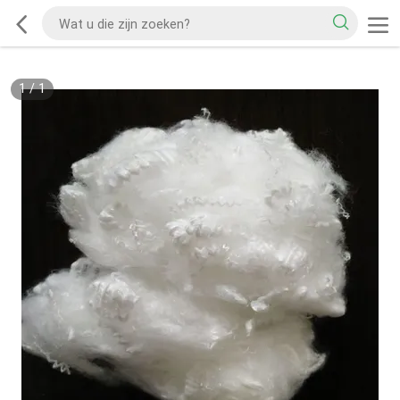
1
/
1