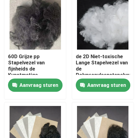
60D Grijze pp
de 2D Niet-toxische
Stapelvezel van
Lange Stapelvezel van
fijnheids de
de
Kunstmatige
Polypropyleenstapelvezel
Stapelvezels
Aanvraag sturen
Aanvraag sturen
Thuis
Producten
Over ons