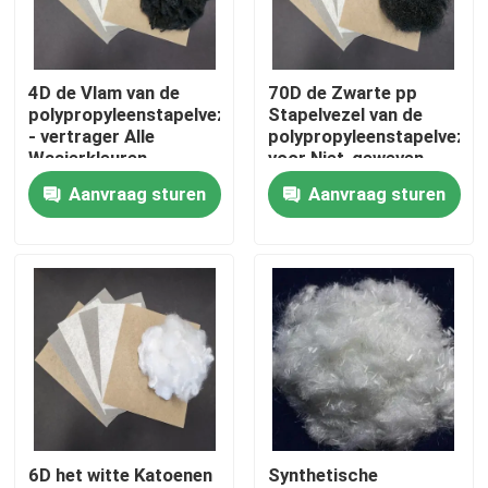
Fabrieksreis
4D de Vlam van de
70D de Zwarte pp
polypropyleenstapelvezel
Stapelvezel van de
Kwaliteitscontrole
- vertrager Alle
polypropyleenstapelvezel
Waaierkleuren
voor Niet-geweven
Aanvraag sturen
Aanvraag sturen
Contacteer ons
Vraag een offerte aan
Viscosestapelvezel
Stapelvezel van gerecycled polyester
6D het witte Katoenen
Synthetische
Stapelvezel van polypropyleen