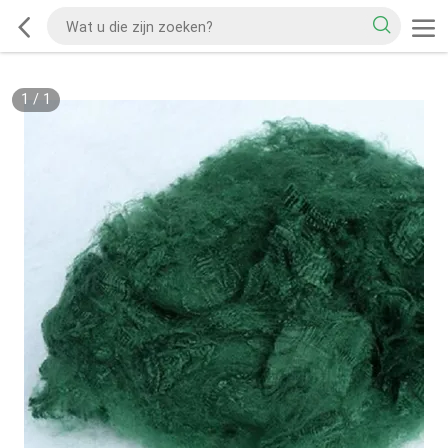
1
/
1