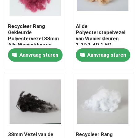
Fabrieksreis
Recycleer Rang
Al de
Gekleurde
Polyesterstapelvezel
Kwaliteitscontrole
Polyestervezel 38mm
van Waaierkleuren
Alle Waaierkleuren
1.2D 1.4D 1.5D
kleurde Polyestervezel
Aanvraag sturen
Aanvraag sturen
Contacteer ons
Vraag een offerte aan
Viscosestapelvezel
Stapelvezel van gerecycled polyester
38mm Vezel van de
Recycleer Rang
Stapelvezel van polypropyleen