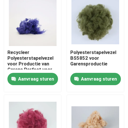
Recycleer
Polyesterstapelvezel
Polyesterstapelvezel
BS5852 voor
voor Productie van
Garensproductie
Garens Perfect voor
het Spinnen
Aanvraag sturen
Aanvraag sturen
Thuis
Producten
Over ons