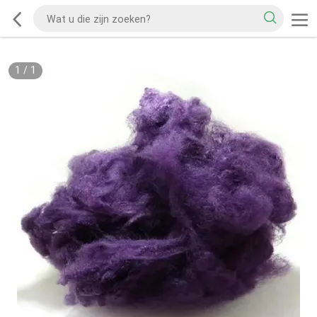
1
/
1