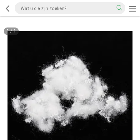
1
/
1