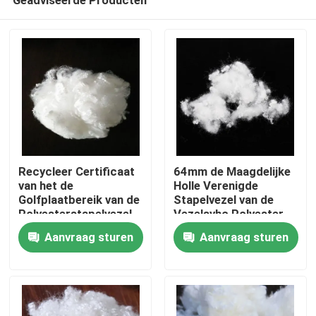
Recycleer Certificaat
64mm de Maagdelijke
van het de
Holle Verenigde
Golfplaatbereik van de
Stapelvezel van de
Polyesterstapelvezel
Vezelsvhc Polyester
Thuis
het Spiraalvormige
Aanvraag sturen
Aanvraag sturen
Producten
Over ons