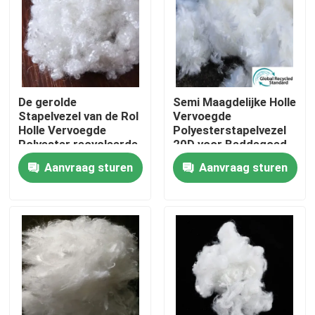
Fabrieksreis
Kwaliteitscontrole
De gerolde
Semi Maagdelijke Holle
Stapelvezel van de Rol
Vervoegde
Contacteer ons
Holle Vervoegde
Polyesterstapelvezel
Polyester recycleerde
20D voor Beddegoed
51mm
Aanvraag sturen
Aanvraag sturen
Vraag een offerte aan
Viscosestapelvezel
Stapelvezel van gerecycled polyester
Stapelvezel van polypropyleen