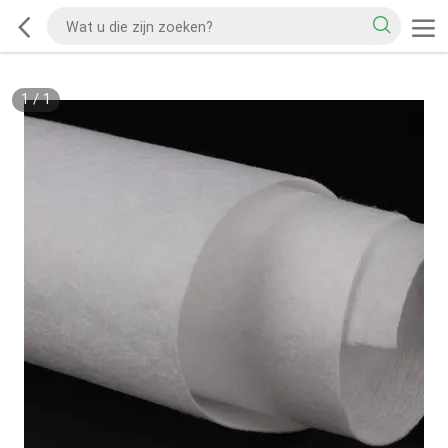
1
/
1