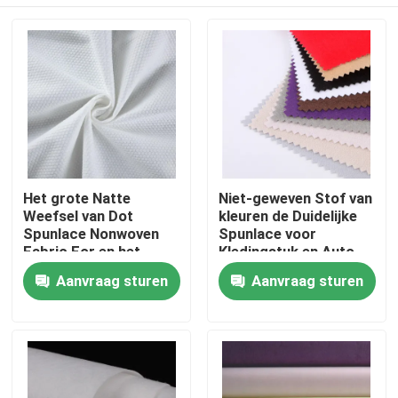
Het grote Natte
Niet-geweven Stof van
Weefsel van Dot
kleuren de Duidelijke
Spunlace Nonwoven
Spunlace voor
Fabric For en het
Kledingstuk en Auto-
Schoonmaken vegen
industrie
Thuis
Aanvraag sturen
Aanvraag sturen
af
Producten
Over ons