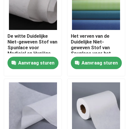
Fabrieksreis
Kwaliteitscontrole
De witte Duidelijke
Het verven van de
Niet-geweven Stof van
Duidelijke Niet-
Spunlace voor
geweven Stof van
Contacteer ons
Medicial en Hygiëne
Spunlace voor het
Leveren en Keuken het
Aanvraag sturen
Aanvraag sturen
Schoonmaken
Vraag een offerte aan
Viscosestapelvezel
Stapelvezel van gerecycled polyester
Stapelvezel van polypropyleen