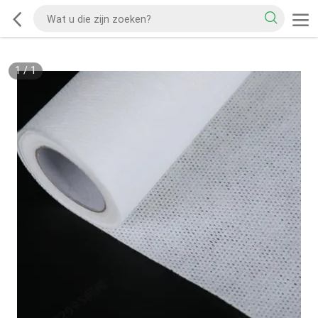
1
/
1