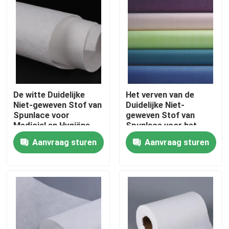
Fabrieksreis
Kwaliteitscontrole
Contacteer ons
De witte Duidelijke
Het verven van de
Niet-geweven Stof van
Duidelijke Niet-
Spunlace voor
geweven Stof van
Medicial en Hygiëne
Spunlace voor het
Vraag een offerte aan
Leveren en Keuken het
Aanvraag sturen
Aanvraag sturen
Schoonmaken
Viscosestapelvezel
Stapelvezel van gerecycled polyester
Stapelvezel van polypropyleen