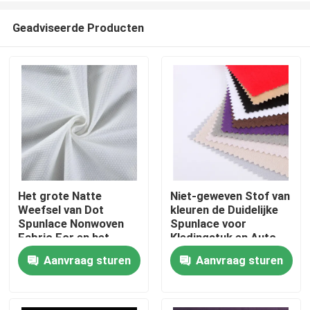
Geadviseerde Producten
Het grote Natte
Niet-geweven Stof van
Weefsel van Dot
kleuren de Duidelijke
Thuis
Spunlace Nonwoven
Spunlace voor
Fabric For en het
Kledingstuk en Auto-
Schoonmaken vegen
industrie
Aanvraag sturen
Aanvraag sturen
Producten
af
Over ons